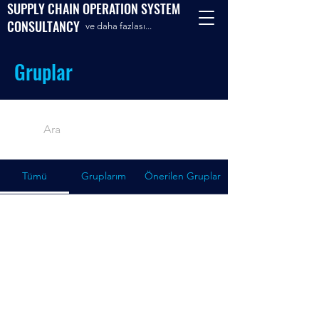
SUPPLY CHAIN OPERATION SYSTEM
CONSULTANCY
ve daha fazlası...
Gruplar
Tümü
Gruplarım
Önerilen Gruplar
Şu Anda Grup Bulunmuyor
Oluşturduktan sonra grubunuz burada
görünür.